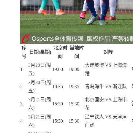
序
北京时
当地时
日期(星期)
对阵
号
间
间
3月20日(周
大连英博 VS 上海海
1
19:00
19:00
五)
港
3月20日(周
2
19:35
19:35
青岛海牛 VS 浙江队
五)
3月21日(周
北京国安 VS 上海申
3
15:30
15:30
六)
花
3月21日(周
辽宁铁人 VS 天津津
4
15:30
15:30
六)
门虎