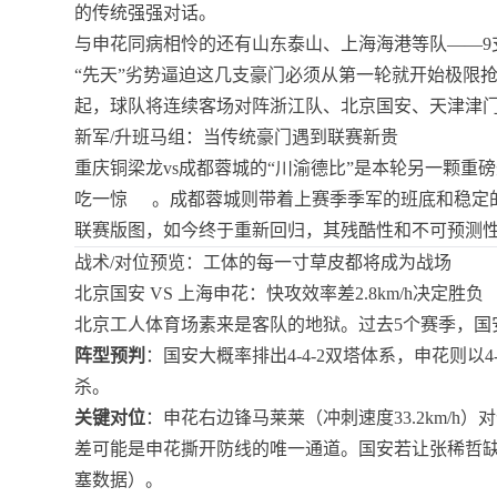
的传统强强对话。
与申花同病相怜的还有山东泰山、上海海港等队——9
“先天”劣势逼迫这几支豪门必须从第一轮就开始极限
起，球队将连续客场对阵浙江队、北京国安、天津津门
新军/升班马组：当传统豪门遇到联赛新贵
重庆铜梁龙vs成都蓉城的“川渝德比”是本轮另一颗
吃一惊
。成都蓉城则带着上赛季季军的班底和稳定的
联赛版图，如今终于重新回归，其残酷性和不可预测
战术/对位预览：工体的每一寸草皮都将成为战场
北京国安 VS 上海申花：快攻效率差2.8km/h决定胜负
北京工人体育场素来是客队的地狱。过去5个赛季，国
阵型预判
：国安大概率排出4-4-2双塔体系，申花则以
杀。
关键对位
：申花右边锋马莱莱（冲刺速度33.2km/h）对位
差可能是申花撕开防线的唯一通道。国安若让张稀哲缺
塞数据）。