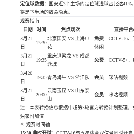
定位球数据
：国安近3个主场的定位球进球占比达41
将是下半场的致命隐患。
观赛指南
日期
时间
焦点场次
直播平台(
3月21
北京国安 VS 上海申
免费
：CCTV-1
15:30
日
花
休闲
3月21
重庆铜梁龙 VS 成都
19:35
免费
：CCTV-5
日
蓉城
3月20
19:35
青岛海牛 VS 浙江队
会员
：咪咕视频
日
3月21
云南玉昆 VS 山东泰
20:00
会员
：咪咕视频
日
山
注：本表转播信息根据中超第3轮官方转播计划整理，
独家附加值
🎯 观赛时间轴
15:30 准时开球
：CCTV-16与五星体育双信号同时