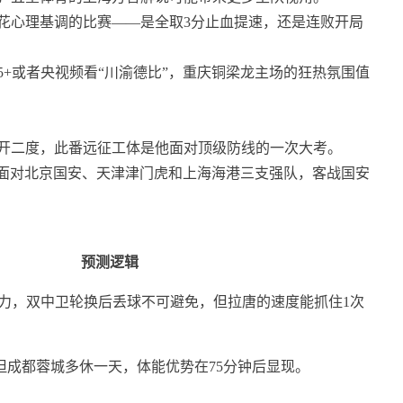
花心理基调的比赛——是全取3分止血提速，还是连败开局
-5+或者央视频看“川渝德比”，重庆铜梁龙主场的狂热氛围值
梅开二度，此番远征工体是他面对顶级防线的一次大考。
续面对北京国安、天津津门虎和上海海港三支强队，客战国安
预测逻辑
压力，双中卫轮换后丢球不可避免，但拉唐的速度能抓住1次
但成都蓉城多休一天，体能优势在75分钟后显现。