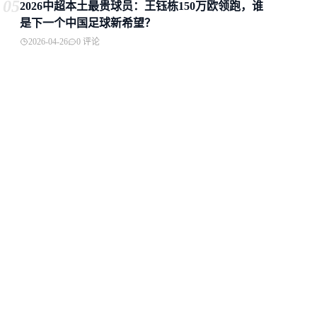
05
2026中超本土最贵球员：王钰栋150万欧领跑，谁
是下一个中国足球新希望？
2026-04-26
0 评论