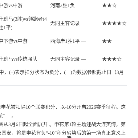
中游vs中游
河南2胜1负
—
★★☆
升班马(3胜)vs领跑者(4
无同主客记录
—
★★★★☆
胜1平)
中下游vs中游
西海岸1胜1平
—
★★
升班马vs传统强队
无同主客记录
—
★★★☆
中，(+)表示扣分状态为负分，(—)为数据参照截止日（3月
被扣除10个联赛积分，以-10分开启2026赛季征程。这
坑”
。
比赛从3月6日起全面展开
。申花第1轮主场迎战大连英博，第
国安，将是申花背负“-10”积分劣势后的第一场真正意义上
10
26
26
26
33
35
1