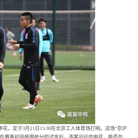
花，定于3月21日15:30在北京工人体育场打响。这场“京沪
申花在赛季初段极限抢分的试金石。连客远征的申花，能否在