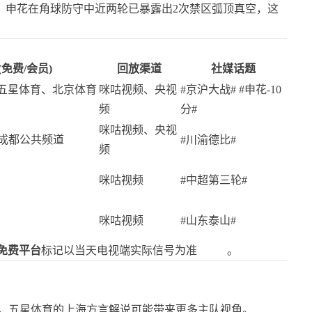
%，申花在角球防守中近两轮已暴露出2次禁区弧顶真空，这
免费/会员)
回放渠道
社媒话题
6、五星体育、北京体育
咪咕视频、央视
#京沪大战# #申花-10
频
分#
咪咕视频、央视
+、成都公共频道
#川渝德比#
频
咪咕视频
#中超第三轮#
咪咕视频
#山东泰山#
免费平台
标记以当天电视端实际信号为准
。
开启，五星体育的上海方言解说可能带来更多主队视角。