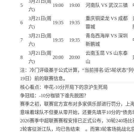
3月21日(周
5
19:00
19:00
河南队 VS 武汉三镇
六)
3月21日(周
重庆铜梁龙 VS 成都
6
19:35
19:35
六)
蓉城
3月21日(周
青岛西海岸 VS 深圳
7
19:35
19:35
六)
新鹏城
3月21日(周
云南玉昆 VS 山东泰
8
20:00
20:00
六)
山
注：冷门评级基于公式计算，“当前排名/近5轮状态”列
19日）前的联赛信息。
核心看点：申花-10分开局下的京沪生死局
争冠组：-10分枷锁下谁先脱困？
赛季之初，联赛官方宣布对多家俱乐部进行罚分，上海申花
意味着球队不但要从零开始，还要先填平10分的“债务
2026赛季中超联赛赛程安排已正式公布，30轮240场
2轮客征浙江队，均已告结束
。而第3轮客场挑战北京