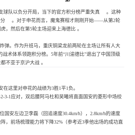
支球队以负分开局，当下的官方积分榜严重失真
。这种
抢分
。对于申花而言，魔鬼赛程才刚刚开始——从第2轮
虎，然后在第5轮主场迎来上海德比
。
重磅炸弹。作为升班马，重庆铜梁龙前两轮在主场让所有人大
战术体系领跑积分榜。5年前“川渝德比”退出了中国顶级
性都不亚于京沪大战
。
安在这里对申花的战绩为3胜1平1负。
4-2-3-1应对，双后腰阿马杜和吴曦将直面国安的菱形中场绞
国安左边卫李磊（回追速度30.4km/h），2.8km/h的速度
阵，前场梳理能力将下降32%（参考近3季他出场的成功直