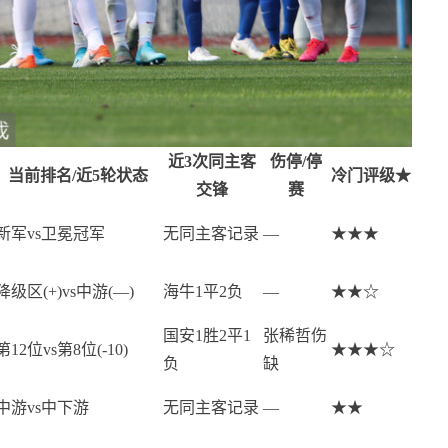
近3次同主客
伤停/停
当前排名/近5轮状态
冷门评级★
交锋
赛
新军vs卫冕冠军
无同主客记录
—
★★★
降级区(+)vs中游(—)
海牛1平2负
—
★★☆
国安1胜2平1
张稀哲伤
第12位vs第8位(-10)
★★★☆
负
缺
中游vs中下游
无同主客记录
—
★★