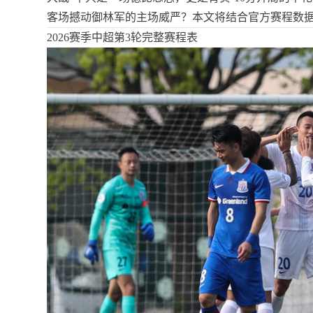
客场撼动御林军的主场威严？本文将结合官方赛程数
2026赛季中超第3轮完整赛程表