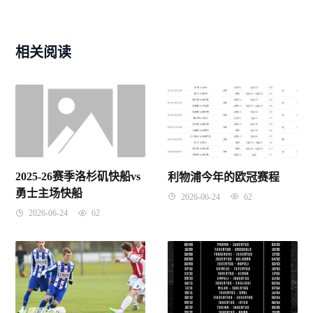
相关阅读
2025-26赛季洛杉矶快船vs
利物浦今年的欧冠赛程
勇士主场快船
2026-06-24
62
2026-06-24
62