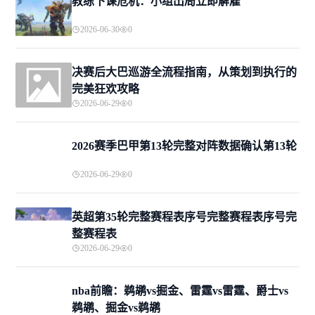
教练下课危机：小组出局立即解雇
2026-06-30
0
决赛后大巴巡游全流程指南，从策划到执行的
完美狂欢攻略
2026-06-29
0
2026赛季巴甲第13轮完整对阵数据确认第13轮
2026-06-29
0
英超第35轮完整赛程表序号完整赛程表序号完
整赛程表
2026-06-29
0
nba前瞻：鹈鹕vs掘金、雷霆vs雷霆、爵士vs
鹈鹕、掘金vs鹈鹕