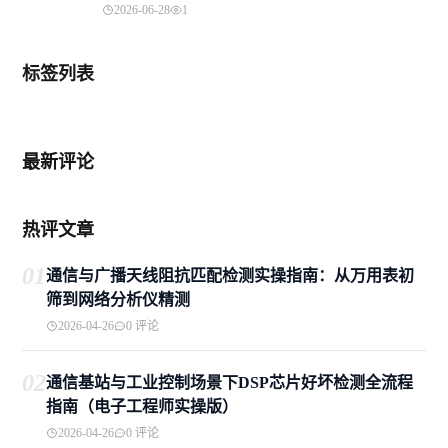
2026-06-28
1
标签列表
最新评论
热评文章
01
通信与广播天线阻抗匹配检测实操指南：从万用表初
筛到网络分析仪精测
2026-04-26
0 评论
02
通信基站与工业控制场景下DSP芯片好坏检测全流程
指南（电子工程师实操版）
2026-04-26
0 评论