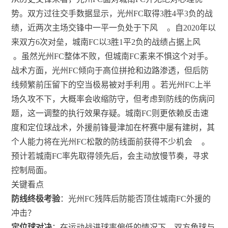
势。双方过往交手数据显示，光州FC取得3胜4平3负的战
绩，近两次主场交锋中一平一负处于下风
。自2020年以
来双方6次对垒，城南FC以3胜1平2负的战绩占据上风
。虽然光州FC整体不败，但城南FC素来不惧这个对手。
战术方面，光州FC倾向于高位拼抢和边路渗透，但后防
线频繁前压留下的空当极易被对手利用
。若光州FC上半
场久攻不下，大概率会收缩防守，但考虑到防线的伤病问
题，这一调整的执行效果存疑。城南FC则更依赖反击速
度和定位球战术，外援前锋曼津加在杯赛中屡有建树，其
个人能力将在光州FC松散的防线面前获得不少机会
。
预计若城南FC率先取得领先后，会主动放慢节奏，寻求
控制局面。
关键看点
防线终极考验
：光州FC残阵后防能否顶住城南FC外援的
冲击？
定位球对决
：在运动战进球率偏低的情况下，双方角球与