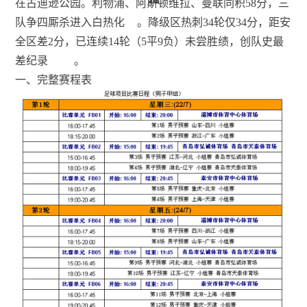
在古迪逊公园。利物浦、阿斯顿维拉、曼联同积58分，三
队争四厮杀进入白热化
。降级区热刺34轮仅34分，距安
全区差2分，已连续14轮（5平9负）未尝胜绩，创队史最
差纪录
。
一、完整赛程表