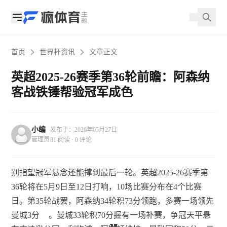
首页
世界杯资讯
文章正文
英超2025-26赛季第36轮前瞻：阿森纳
客战铁锤帮验冠军成色
小编
发布于：2026年05月27日
管理员
81 阅读 · 0 评论
别指望冠军悬念还能撑到最后一轮。英超2025-26赛季第
36轮将在5月9日至12日打响，10场比赛分布在4个比赛
日。第35轮战罢，阿森纳34轮积73分领跑，多赛一场领先
曼城3分
。曼城33轮积70分握有一场补赛，争冠天平悬
18
18
18
18
27
27
18
27
11
11
11
11