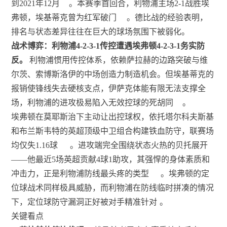
到2021年12月
。本赛季首回合，利物浦主场2-1战胜埃
弗顿，埃基蒂克曾为红军破门
。德比战的经验表明，
排名与状态差异往往在巨大的球场氛围下被弱化。
战术博弈：利物浦4-2-3-1传控遭遇埃弗顿4-2-3-1务实防
反。
利物浦惯用传控体系，依赖萨拉赫的边路突破与维
尔茨、索博斯洛伊的中场创造力制造机会。但埃基蒂克的
报销使锋线失去硬核支点，伊萨克体能有限无法支撑全
场，利物浦的进攻极易陷入无效控球的死胡同
。
埃弗顿在莫耶斯治下主动让出控球权，依托塔尔科夫斯基
和布兰斯韦特的英超顶级中卫组合构建铁血防守，联赛场
均仅失1.16球
。进攻端完全围绕状态火热的贝托展开
——他最近5场英超贡献4球1助攻，其强悍的身体素质和
冲击力，正是利物浦防线最头疼的类型
。埃弗顿的定
位球战术同样极具威胁，而利物浦在防线临时拼凑的情况
下，定位球防守漏洞正好被对手精准针对
。
关键看点