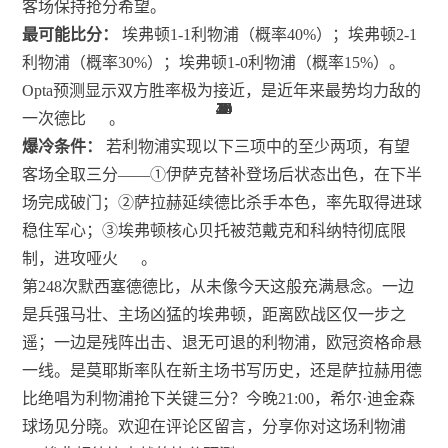
客场保持抢分希望。
最可能比分：
埃弗顿1-1利物浦（概率40%）；埃弗顿2-1
利物浦（概率30%）；埃弗顿1-0利物浦（概率15%）。
Opta预测显示双方胜率极为接近，是近年来最势均力敌的
20
15
20
15
16
44
20
18
44
20
20
45
5
2
3
6
3
3
3
1
2
6
2
3
5
5
3
5
一次德比
。
爆冷条件：
若利物浦实现以下三项中的至少两项，有望
客场全取三分——①伊萨克替补登场后状态出色，在下半
场完成破门；②萨拉赫延续德比杀手本色，率先取得进球
稳住军心；③埃弗顿核心贝托被范戴克和科纳特彻底限
制，进攻哑火
。
第248次默西塞德德比，从未像今天这般充满悬念。一边
是兵强马壮、主场凶猛的埃弗顿，距离欧战区仅一步之
遥；一边是残阵出击、退无可退的利物浦，欧冠资格命悬
一线。是莫耶斯率队在新主场书写历史，还是萨拉赫用德
比绝唱为利物浦抢下关键三分？今晚21:00，希尔·迪金森
球场见分晓。欢迎在评论区留言，分享你对这场利物浦