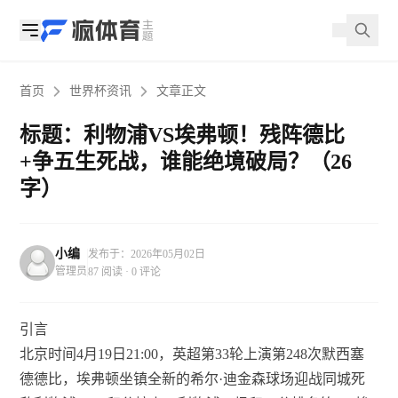
首页
世界杯资讯
文章正文
标题：利物浦VS埃弗顿！残阵德比
+争五生死战，谁能绝境破局？（26
字）
小编
发布于：2026年05月02日
管理员
87 阅读 · 0 评论
引言
北京时间4月19日21:00，英超第33轮上演第248次默西塞
德德比，埃弗顿坐镇全新的希尔·迪金森球场迎战同城死