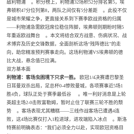
敌利物浦
。积分榜上，利物浦32场积52分排名第5，埃
弗顿积47分位列第8，两队之间仅有5分差距
。此役不仅
是城市荣耀之争，更直接关系到下赛季欧战资格的归属
——利物浦急需欧冠席位稳住阵脚，埃弗顿则期盼时隔5
年重返欧战舞台
。本文将结合双方战意、伤病状况、战
术博弈及历史交锋数据，全面剖析这场“残阵德比”的走
向，助您精准预判赛事走向。这场利物浦VS埃弗顿的德
比大战，悬念值已拉满。
双方基本面
利物浦：客场虫困境下只求一胜。
欧冠1/4决赛遭巴黎圣
日耳曼双杀出局，足总杯0-4惨败曼城，各项赛事近5场1
胜4负，球队正处于赛季最低谷
。唯一利好消息是上轮
英超主场2-0击败富勒姆，暂时止住了联赛三轮不胜的颓
势
。客场表现尤其糟糕——三线作战客场已遭遇4连
败，这4场比赛仅打入1粒进球，进攻端陷入冰点
。斯洛
特赛前明确表态：“我们必须全力以赴，实现欧冠资格目