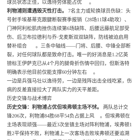
球员状态正佳，以逸待劳体能占优
。
利物浦则遭遇毁灭性打击。
7名主力或轮换球员伤缺：头
号射手埃基蒂克跟腱断裂赛季报销（28场11球4助攻）、
门神阿利松肌肉挫伤连续第6场缺阵、后腰远藤航足部受
伤、后卫布拉德利与乔·戈麦斯双双缺阵，防线被迫启用
替补组合
。三条中轴线——门将、后腰、中锋全部断
裂，对任何球队都是致命打击。唯一的好消息是1.2亿英
镑标王伊萨克已从4个月的腿骨折伤情中回归，但斯洛特
明确表示他目前仅能支撑60分钟左右
。
一边是兵强马壮以逸待劳，一边是残阵出击全线吃紧，伤
病的反差直接拉大了两队实力的天平差距。
历史交锋与战术博弈
历史交锋：利物浦占优但埃弗顿主场不怵。
两队总计交
锋206次，利物浦84胜68平54负占据上风
。但埃弗顿在
主场表现顽强——最近3次坐镇主场对阵利物浦，埃弗顿1
胜2平保持不败，利物浦上一次客场击败埃弗顿还要追溯