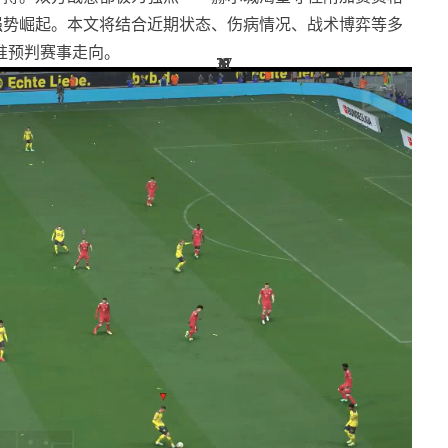
强势崛起。本文将结合近期状态、伤病情况、战术博弈等多
准预判赛事走向。
17
17
31
31
31
1