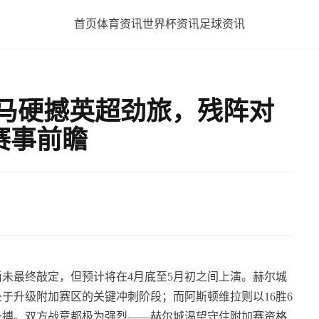
首页
体育资讯
世界杯资讯
足球资讯
黑马硬撼英超劲旅，残阵对
赛事前瞻
未最终敲定，但预计将在4月底至5月初之间上演。赫尔城
正处于升级附加赛区的关键冲刺阶段；而阿斯顿维拉则以16胜6
力一搏。双方战意都极为强烈——赫尔城渴望守住附加赛资格