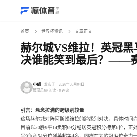
首页
世界杯资讯
文章正文
赫尔城VS维拉！英冠
决谁能笑到最后？——
小编
发布于：2026年05月04日
管理员
69 阅读 · 0 评论
引言：悬念拉满的跨级别较量
这场赫尔城对阵阿斯顿维拉的跨级别对决，具体时间尚
目前以20胜9平14负积69分稳居英冠积分榜第6位，
平9负积54分位列英超第4名，同样在为欧冠席位奋